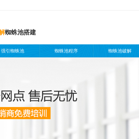
解
蜘蛛池搭建
强引蜘蛛池
蜘蛛池程序
蜘蛛池破解