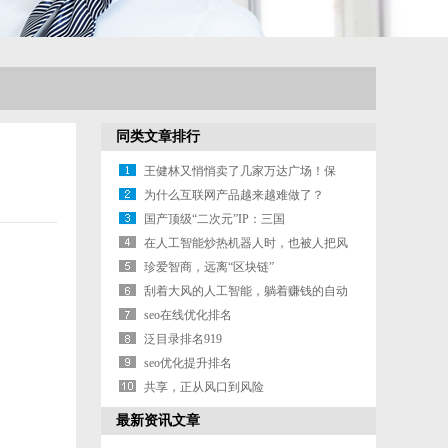
同类文章排行
王健林又悄悄卖了几家万达广场！保
险、信托
为什么互联网产品越来越难做了？
国产顶级“二次元”IP：三国
在人工智能炒热机器人时，也被人把风
带进了
珍爱智商，远离“区块链”
刮着大风的人工智能，躺着赚钱的自动
驾驶
seo在线优化排名
泛目录排名919
seo优化提升排名
共享，正从风口到风险
最新资讯文章