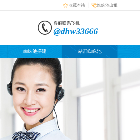
收藏本站
蜘蛛池出租
客服联系飞机
@dhw33666
蜘蛛池搭建
站群蜘蛛池